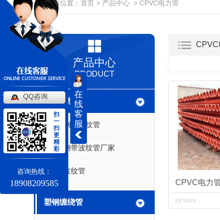
当前位置：
首页
>
产品中心
>
CPVC电力管
CPV
产品中心
PRODUCT
在
QQ咨询
钢带波纹管
线
客
扫
一
服
成都钢带波纹管
扫
更
精
成都钢带波纹管厂家
彩
钢带波纹管
咨询热线：
18908209585
CPVC电力
DETAILS
塑钢缠绕管