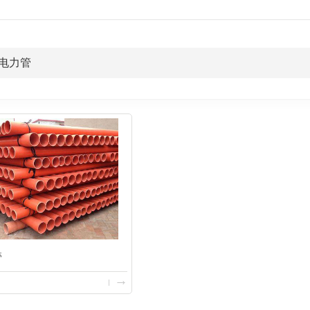
C电力管
管